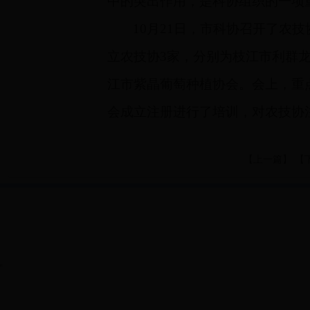
中的突出作用，是科协组织的一项
10
月
21
日，市科协召开了农技
立农技协
3
家，分别为枝江市利群
江市紫晶葡萄种植协会。会上，重
会成立注册进行了培训，对农技协
【
上一篇
】 【