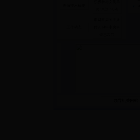
积极参与文明单
养殖技术概要
位“八送”活动
市财政局关于拨
工作动态
付2014年中央科
普惠农兴
网 站 链 接