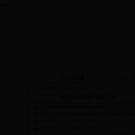
gov.cn
科协动态
工作动态
更多>
市科协扎实开展“双全”工作
湖北华剑服饰有限公司获中国科协全国企业创新方法大
28365-365打不开举办高新实用技术培训，助推乡村振兴战
市科协召开“转作风 抓落实”工作会议
枝江科协组织班子成员学习党的十九大精神