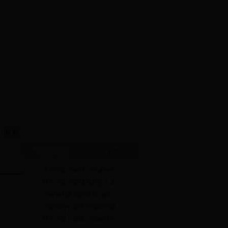
>
通知公告
更多>>
关于在全市科技工作者中开
枝江市第六届优秀科技人才
略
市科协刘杰同志荣获“省全
市政府办公室关于组织开展
枝江市第八届青少年科技节