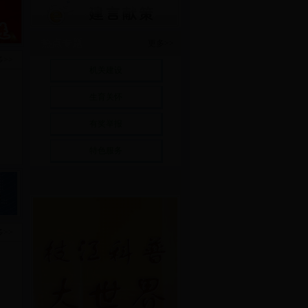
热点专题
更多>>
>>
机关建设
生育关怀
有奖举报
特色服务
>>