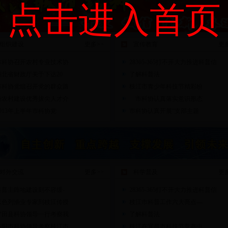
点击进入首页
组织建设
更多>>
宣传教育
更多
市科协召开农村专业技术协
28365-365打不开大力推进科普信
湖北省财政厅关于下达20
了解科普法
市科协党组召开党的群众路
枝江市青少年科技节精彩纷
新农村建设优秀拔尖人才介
市科协认真落实意识形态
2013年上半年市科协党
市科协认真开展“支部主题
对外交流
更多>>
科学普及
更多
科普主阵地建设刻不容缓-
28365-365打不开大力推进科普信
以色列渔业专家到枝江传授
枝江市科普工作六大亮点—
罗田县科协领导一行考察我
了解科普法
当阳市科协领导考察枝江市
枝江在宜昌市科技节竞赛中