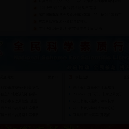
宜昌市科协党组书记、主席任云带队来我市调研督查科
市科协开展10月份“支部主题党日”活动
第四届国际硒博会及论坛顺利落幕，我市被列入富硒产
省农科院富硒农业教授考察枝江
市科协组织开展9月份“支部主题党日”活动
调查研究
更多>>
科技服务
更多
市科协主席戴福到科普示范
关于召开宜昌市第十五届青
科普主阵地建设刻不容缓-
28365-365打不开、市财政局关于
市科协市财政局检查“基层
枝江市第八届青少年科技节
宜昌市科协曾勇副主席带队
枝江市青少年科技节精彩纷
宜昌市科协曾勇副主席带队
宜昌科普“大蓬车”开进问