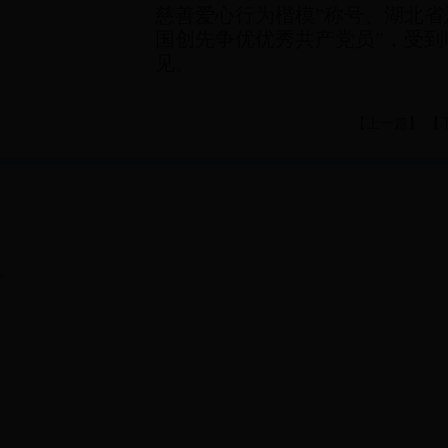
慈善爱心行为楷模”称号、湖北省及
国创先争优优秀共产党员”，受
见。
【
上一篇
】 【