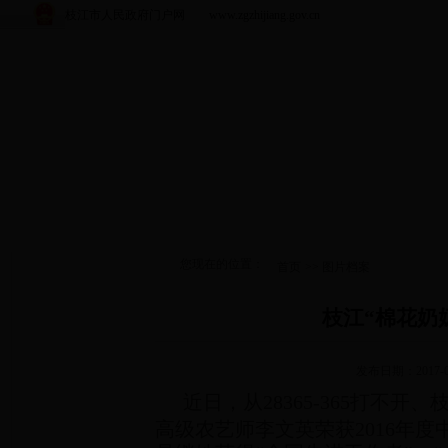
枝江市人民政府门户网 www.zgzhijiang.gov.cn
您现在的位置：
首页
>>
图片档案
枝江“棉花奶
发布日期：2017-0
近日，从28365-365打不
高级农艺师李文英荣获2016年度