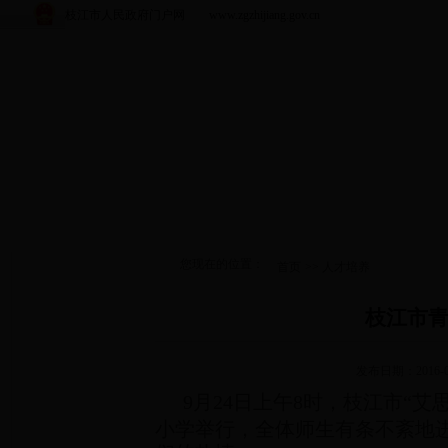
枝江市人民政府门户网 www.zgzhijiang.gov.cn
您现在的位置：
首页
>>
人才培养
枝江市
发布日期：2016-0
9月24日上午8时，枝江市“
小学举行，全体师生有条不紊地