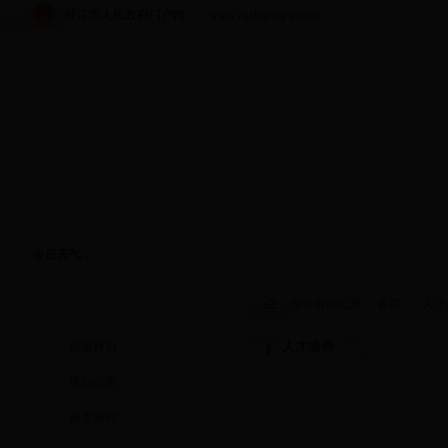
枝江市人民政府门户网 www.zgzhijiang.gov.cn
今日天气：
人才培养
你当前的位置：
首页
>>
人才
走进科协
人才培养
通知公告
调查研究