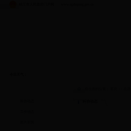
枝江市人民政府门户网 www.zgzhijiang.gov.cn
今日天气：
科协动态
你当前的位置：
首页
>>
走进
科协动态
科协动态
工作动态
图片新闻