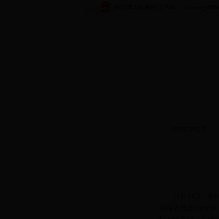
枝江市人民政府门户网 www.zgzhijiang.
您现在的位置：
11月24日，市
市深入推进“转作风