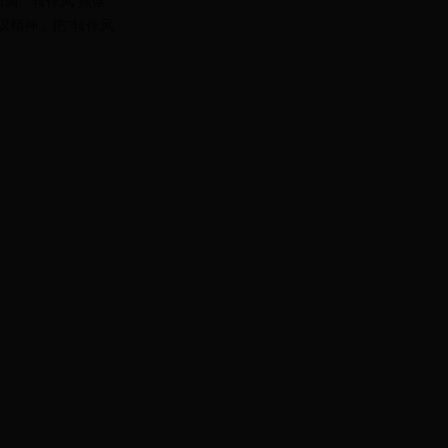
 “转作风 抓落
议精神，把“转作风