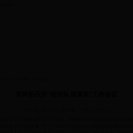
gov.cn
首页
>>
走进科协
>>
科协动态
市科协召开“转作风 抓落实”工作会议
发布日期：2017-11-27
浏览次数：
字号：[
大
中
小
]
科协召开了“转作风 抓落实”工作会议，市科协全体在职党员及退休党员参
 抓落实”会议视频录像，学习了全市扶贫领域不正之风及腐败问题专项整