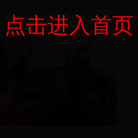
献忠重点传达了宜昌市委书记周霁同志讲话精神，并结合科协工作实际强调:
工作作风要从宽松软虚向严紧实硬转变，学懂、弄通、做实，要坚决贯彻会
处。
点击进入首页