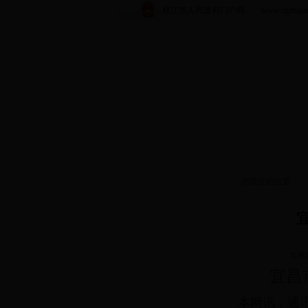
枝江市人民政府门户网 www.zgzhijiang.
您现在的位置：
发布日
宜昌市科
本网讯，通讯