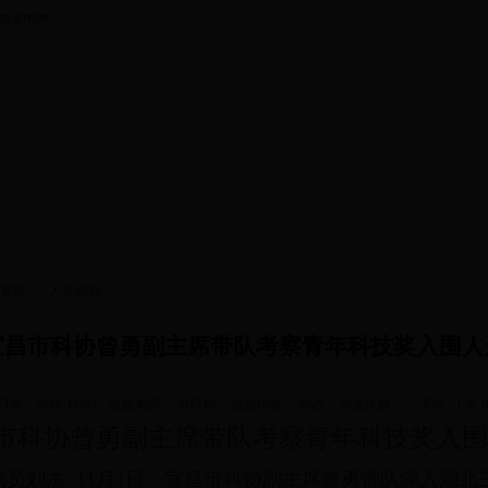
gov.cn
首页
>>
人才培养
宜昌市科协曾勇副主席带队考察青年科技奖入围人
期：2016-11-03
信息来源： 市科协
信息作者： 刘杰
浏览次数：
字号：[
大
协曾勇副主席带队考察青年科技奖入围
员刘杰 11月1日，宜昌市科协副主席曾勇带队深入湖北