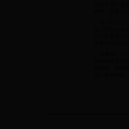
宜昌市第六届青
德萍，市委人
在7月28日
位入围前20
导工作委员会对
秀青年科技工
考察组一行深
德能勤绩等方
营情况、效益
深入车间班组