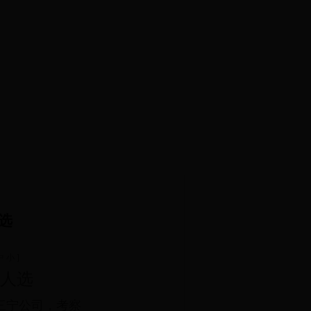
选
中
小
]
人选
三宁公司，考察