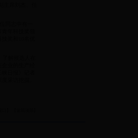
、副主席刘杰、任
位同志中有一
市青年科技奖领
技奖和10名优
，了解候选人在
在企业的生产经
三峡日报》记者
深度采访挖掘。
窗口
】 【
返回顶部
】