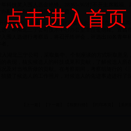
年科技奖入围人选金艳锋。28365-365打不开主席戴福
点击进入首页
才办副主任刘睿等领导陪同考察。
召开的宜昌市青年科技奖专家评审委员会上，我市选送的两
名人选，即湖北三宁公司技术中心办公室主任金艳锋。宜昌
入围人选进行考察后，将召开终评会，评选出10名青年科
作者。
入湖北三宁公司，采取集中、个别座谈的方式听取意见
面的表现，核实候选人的科技成果和贡献，了解候选人所
情况及对当地所做的贡献。在考察期间，考察组随行的《
，拍摄了候选人的工作照片，对候选人的先进事迹进行了
【
上一篇
】 【
下一篇
】 【
我要纠错
】 【
打印本页
】 【
关闭