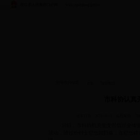
枝江市人民政府门户网 www.zgzhijiang.gov.cn
您现在的位置：
首页
>>
宣传教育
市科协认真
发布日期：2016-06-01
信息来源： 
近
日
，市科协机关党支部组织全体
活动，通过给烈士纪念园扫墓，在纪念碑