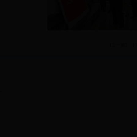
【
上一篇
】 【